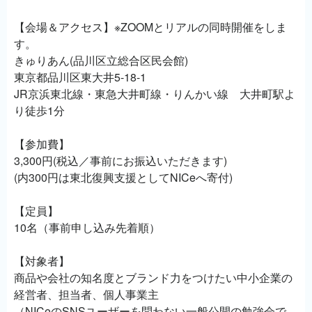
【会場＆アクセス】※ZOOMとリアルの同時開催をしま
す。
きゅりあん(品川区立総合区民会館)
東京都品川区東大井5-18-1
JR京浜東北線・東急大井町線・りんかい線 大井町駅よ
り徒歩1分
【参加費】
3,300円(税込／事前にお振込いただきます)
(内300円は東北復興支援としてNICeへ寄付)
【定員】
10名（事前申し込み先着順）
【対象者】
商品や会社の知名度とブランド力をつけたい中小企業の
経営者、担当者、個人事業主
（NICeのSNSユーザーを問わない一般公開の勉強会で