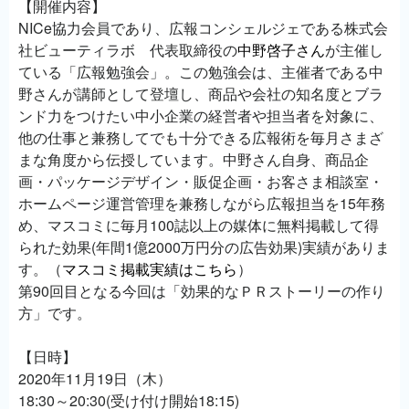
【開催内容】
NICe協力会員であり、広報コンシェルジェである株式会
社ビューティラボ 代表取締役の
中野啓子さん
が主催し
ている「広報勉強会」。この勉強会は、主催者である中
野さんが講師として登壇し、商品や会社の知名度とブラ
ンド力をつけたい中小企業の経営者や担当者を対象に、
他の仕事と兼務してでも十分できる広報術を毎月さまざ
まな角度から伝授しています。中野さん自身、商品企
画・パッケージデザイン・販促企画・お客さま相談室・
ホームページ運営管理を兼務しながら広報担当を15年務
め、マスコミに毎月100誌以上の媒体に無料掲載して得
られた効果(年間1億2000万円分の広告効果)実績がありま
す。（
マスコミ掲載実績はこちら
）
第90回目となる今回は「効果的なＰＲストーリーの作り
方」です。
【日時】
2020年11月19日（木）
18:30～20:30(受け付け開始18:15)