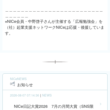
＿＿＿＿＿＿＿＿＿＿＿＿＿＿＿＿＿＿＿＿＿＿＿＿＿
＿＿＿＿＿＿
※NICe会員・中野啓子さんが主催する「広報勉強会」を
（社）起業支援ネットワークNICeは応援・後援していま
す。
NICeNEWS
お知らせ
2026-08-07 07:14:36
｜
NEWS
NICe日記大賞2026 7月の月間大賞（SNS限