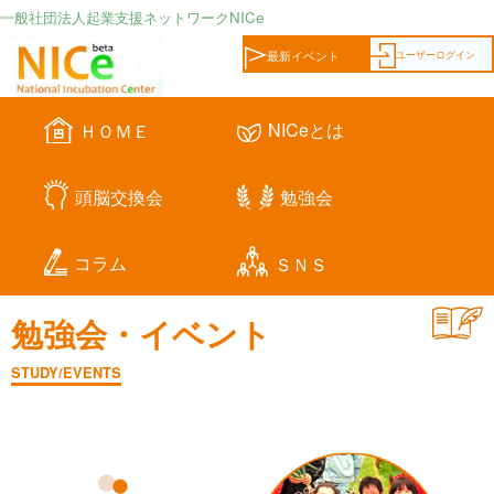
一般社団法人起業支援ネットワークNICe
ユーザーログイン
最新イベント
NICeとは
ＨＯＭＥ
頭脳交換会
勉強会
コラム
ＳＮＳ
勉強会・イベント
STUDY/EVENTS